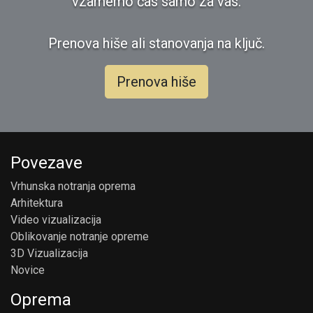
vzamemo čas samo za vas.
Prenova hiše ali stanovanja na ključ.
Prenova hiše
Povezave
Vrhunska notranja oprema
Arhitektura
Video vizualizacija
Oblikovanje notranje opreme
3D Vizualizacija
Novice
Oprema