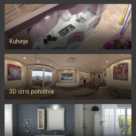
Kuhinje
3D izris pohištva