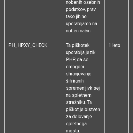
nobenih osebnih
podatkov, prav
tako jih ne
uporabljamo na
noben način.
PH_HPXY_CHECK
Ta piškotek
1 leto
uporablja jezik
PHP, da se
omogoči
shranjevanje
šifriranih
spremenljivk sej
na spletnem
strežniku. Ta
piškot je bistven
za delovanje
spletnega
mesta.