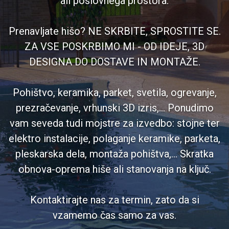
ali poslovnega prostora.
Prenavljate hišo? NE SKRBITE, SPROSTITE SE.
ZA VSE POSKRBIMO MI - OD IDEJE, 3D
DESIGNA DO DOSTAVE IN MONTAŽE.
Pohištvo, keramika, parket, svetila, ogrevanje,
prezračevanje, vrhunski 3D izris,... Ponudimo
vam seveda tudi mojstre za izvedbo: stojne ter
elektro instalacije, polaganje keramike, parketa,
pleskarska dela, montaža pohištva,... Skratka
obnova-oprema hiše ali stanovanja na ključ.
Kontaktirajte nas za termin, zato da si
vzamemo čas samo za vas.