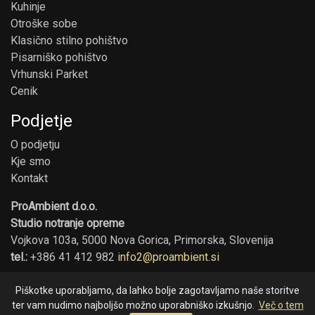
Kuhinje
Otroške sobe
Klasično stilno pohištvo
Pisarniško pohištvo
Vrhunski Parket
Cenik
Podjetje
O podjetju
Kje smo
Kontakt
ProAmbient d.o.o.
Studio notranje opreme
Vojkova 103a, 5000 Nova Gorica, Primorska, Slovenija
tel.:
+386 41 412 982
info2@proambient.si
Piškotke uporabljamo, da lahko bolje zagotavljamo naše storitve
ter vam nudimo najboljšo možno uporabniško izkušnjo.
Več o tem